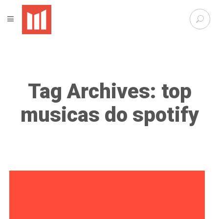
S
TOGGLE NAVIGATION
e
Agênci
a
r
Métric
c
h
f
Tag Archives: top
o
r
:
musicas do spotify