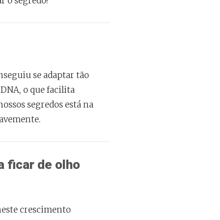
r o segredo!
seguiu se adaptar tão
DNA, o que facilita
nossos segredos está na
uavemente.
 ficar de olho
neste crescimento