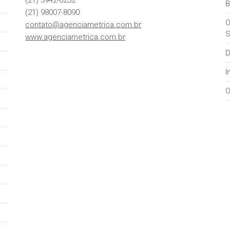
B
(21) 98007-8090
O
contato@agenciametrica.com.br
S
www.agenciametrica.com.br
D
I
O